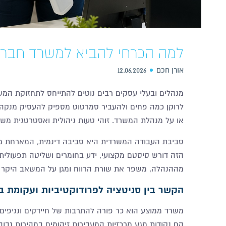
למה הכרחי להביא למשרד חברת 
אורן חכם
12.06.2026
מנהלים ובעלי עסקים רבים נוטים להתייחס לתחזוקת המש
לרוקן כמה פחים ולהעביר סמרטוט מספיק להעסיק מנקה 
או על מנהלת המשרד. זוהי טעות ניהולית ואסטרטגית מש
סביבת העבודה המשרדית היא סביבה דינמית, המארחת מדי י
הזה דורש סיסטם מקצועי, ידע בחומרים ושליטה תפעולית. 
מההנהלה, משפר את שורת הרווח ומגן על המשאב היקר ב
הקשר בין סניטציה לפרודוקטיביות ועקומת ב
משרד ממוצע הוא כר פורה להתרבות של חיידקים ונגיפים.
הם נקודות מגע מרכזיות המעבירות זיהומים במהירות גב