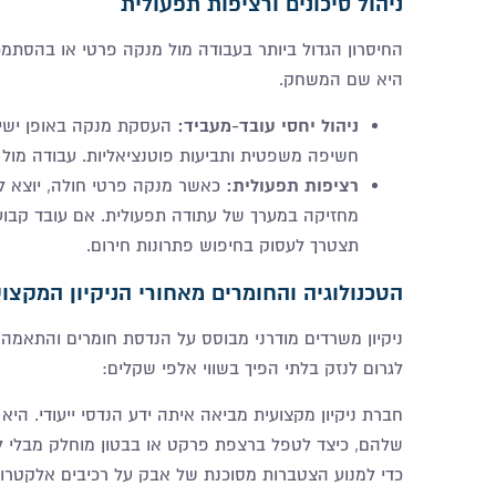
ניהול סיכונים ורציפות תפעולית
החיסרון הגדול ביותר בעבודה מול מנקה פרטי או בהסתמכו
היא שם המשחק
.
ניהול יחסי עובד-מעביד
:
העסקת מנקה באופן ישיר
חשיפה משפטית ותביעות פוטנציאליות. עבודה מול 
רציפות תפעולית
:
כאשר מנקה פרטי חולה, יוצא לח
מחזיקה במערך של עתודה תפעולית. אם עובד קבוע
תצטרך לעסוק בחיפוש פתרונות חירום
.
הטכנולוגיה והחומרים מאחורי הניקיון המקצוע
ניקיון משרדים מודרני מבוסס על הנדסת חומרים והתאמה 
לגרום לנזק בלתי הפיך בשווי אלפי שקלים
:
חברת ניקיון מקצועית מביאה איתה ידע הנדסי ייעודי. הי
שלהם, כיצד לטפל ברצפת פרקט או בבטון מוחלק מבלי ל
כדי למנוע הצטברות מסוכנת של אבק על רכיבים אלקטרוני