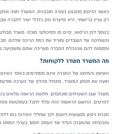
כאשר הניקיון מתבצע בצורה חובבנית, המשרד חווה אפקט
רק עניין בריאותי; היא מייצרת נזק כלכלי ישיר לחברה עק
בנוסף לפן הרפואי, קיים פן פסיכולוגי מוכח: משרד מבול
והשחיקה של העובדים ומוריד את רמת הריכוז שלהם. סב
ומסמנת להם שהנהלת החברה מעריכה אותם ומשקיעה בא
מה המשרד משדר ללקוחות
?
השיווק והמיתוג של החברה אינם מסתיימים באתר האינטרנ
חוצה את מפתן המשרד, מתחיל תהליך של הערכה מודעת 
משרד שבו השטיחים מוכתמים, חלונות הראווה מלאים בטבי
לפרטים. הרושם הראשוני הזה עלול לחבל בעסקאות מפתח
חברת ניקיון מקצועית דואגת לכך שחללי האירוח כמו דלפ
ומבטיחה שהמבנה הפיזי של העסק יתמוך בערכי המותג ויש