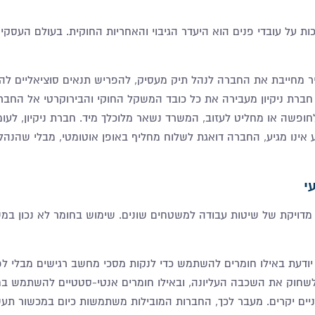
ת על עובדי פנים הוא היעדר הגיבוי והאחריות החוקית. בעולם העסקים
 מחייבת את החברה לנהל תיק מעסיק, להפריש תנאים סוציאליים לה
חברת ניקיון מעבירה את כל כובד המשקל החוקי והבירוקרטי אל החבר
ופשה או מחליט לעזוב, המשרד נשאר מלוכלך מיד. חברת ניקיון, לעומ
 אינו מגיע, החברה דואגת לשלוח מחליף באופן אוטומטי, מבלי שהנה
י
מדויקת של שיטות עבודה למשטחים שונים. שימוש בחומר לא נכון במש
א יודעת באילו חומרים להשתמש כדי לנקות מסכי מחשב רגישים מבלי לפג
שחוק את השכבה העליונה, ובאילו חומרים אנטי-סטטיים להשתמש בח
ים יקרים
.
מעבר לכך, החברות המובילות משתמשות כיום במכשור תעש