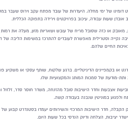
 דומינו של ימי מחלה. היעדרות של עובד מפתח עקב וירוס שעבר במט
ב אובדן שעות עבודה, עיכוב בפרויקטים וירידה בתפוקה הכללית
.
גן, מאובק או כזה שסובל מריח של עובש ושאריות מזון, מעלה את רמות
יבה נקייה וסטרילית מאפשרת לעובדים להתרכז במשימות הליבה של ה
יכות החיים שלהם
.
ט או בקמפיינים הדיגיטליים. ברגע שלקוח, שותף עסקי או משקיע פוט
ותת-מודעת של סמכות המותג והמקצועיות שלו
.
עות אצבעות וחדר הישיבות סובל מהזנחה, משדר חוסר סדר, זלזול וח
 ולפגוע במוניטין שנבנה בעבודה קשה
.
ק הקבלה, חדר הישיבות המרכזי והשירותים יעמדו בסטנדרט קבוע של מל
דר יציבות, הצלחה ודיוק הנדסי בכל שעות היום
.