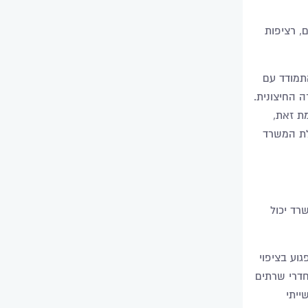
, רציפות
תמודד עם
ה החיצונית
.
ת זאת,
לת המשרד
רד יכול
וע בציפוי
דרי שרתים
ייתי